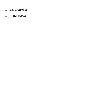
İçeriğe
atla
ANASAYFA
ANASAYFA
KURUMSAL
KURUMSAL