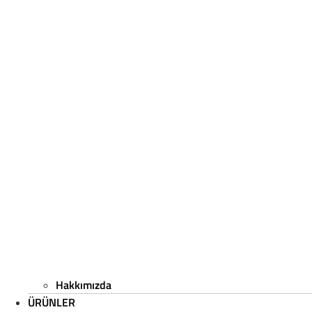
Hakkımızda
Hakkımızda
Başakşehir / İstanbul
ÜRÜNLER
ÜRÜNLER