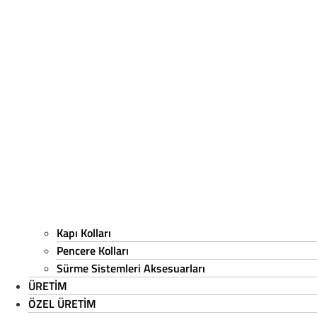
info@fuhren.com.tr
Facebook
Kapı Kolları
Kapı Kolları
Pencere Kolları
Pencere Kolları
Sürme Sistemleri Aksesuarları
Sürme Sistemleri Aksesuarları
ÜRETİM
ÜRETİM
ÖZEL ÜRETİM
ÖZEL ÜRETİM